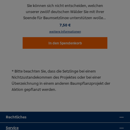
ene
Sie können sich nicht entscheiden, welchen
Das
unserer zwölf deutschen Wälder Sie mit Ihrer
B
,
Spende für Baumsetzlinge unterstützen wollen?
zä
er.
Kein Problem! Wir setzen Ihre Spende in dem
7,50 €
Wald ein, der es am nötigsten braucht – die
We
weitere Informationen
O
Schutzgemeinschaft Deutscher Wald pflanzt in
zu
uns
dem Wald, der aktuell besonders stark vom
E
In den Spendenkorb
ere
Klimawandel betroffen ist. So kommt Ihre
vi
e
Spende genau dort an, wo sie am meisten
bewirken kann. Denn Ihr Engagement hilft:
Jetzt für Baumsetzlinge spenden und
* Bitte beachten Sie, dass die Setzlinge bei einem
gemeinsam mit der Klima-Initiative „Morgen
Nichtzustandekommen des Projektes oder bei einer
kann kommen“ der Volksbanken
Überzeichnung in einem anderen Baumpflanzprojekt der
Raiffeisenbanken und der Schutzgemeinschaft
Aktion gepflanzt werden.
Deutscher Wald e.V. (SDW) den deutschen Wald
schützen!
Rechtliches
Service