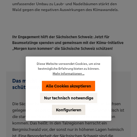
umfassender Umbau zu Laub- und Nadelbäumen stärkt den
Wald gegen die negativen Auswirkungen des Klimawandels.
Ihr Engagement hilft der Sächsischen Schweiz: Jetzt für
Baumsetzlinge spenden und gemeinsam mit der Klima-Initiative
„Morgen kann kommen“ die Sächsische Schweiz schützen!
Diese Website verwendet Cookies, um eine
bestmögliche Erfahrung bieten zu können.
Mehr Informationen ...
Das macht die Sächsische Schweiz so
Alle Cookies akzeptieren
schützenswert
Nur technisch notwendige
Die Sächsische Schweiz umfasst den deutschen, in Sachsen
Konfigurieren
gelegenen Teil des Elbsandsteingebirges. Charakteristisch ist
die starke vertikale Prägung. Es kann zu Höheninversion
kommen. Das heißt: In den Talregionen herrscht ein
Bergmischwald vor, der sonst nur in höheren Lagen heimisch
ist. Eine Besonderheit der Sächsischen Schweiz sind die